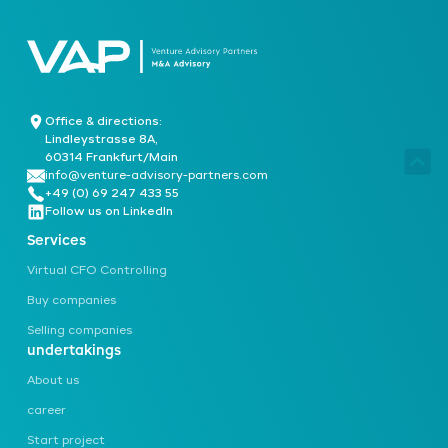
Office & directions:
Lindleystrasse 8A,
60314 Frankfurt/Main
info@venture-advisory-partners.com
+49 (0) 69 247 433 55
Follow us on LinkedIn
Services
Virtual CFO Controlling
Buy companies
Selling companies
undertakings
About us
career
Start project