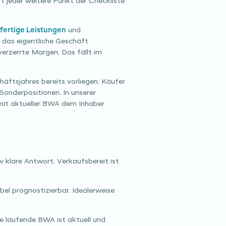
rt jeder weitere Punkt der Checkliste
fertige Leistungen
und
 das eigentliche Geschäft
erzerrte Margen. Das fällt im
äftsjahres bereits vorliegen. Käufer
Sonderpositionen. In unserer
 mit aktueller BWA dem Inhaber
iv klare Antwort. Verkaufsbereit ist
l prognostizierbar. Idealerweise
die laufende BWA ist aktuell und