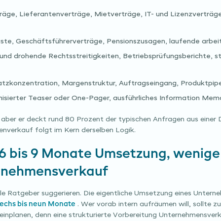
ge, Lieferantenverträge, Mietverträge, IT- und Lizenzverträge
ste, Geschäftsführerverträge, Pensionszusagen, laufende arbei
nd drohende Rechtsstreitigkeiten, Betriebsprüfungsberichte, s
zkonzentration, Margenstruktur, Auftragseingang, Produktpipel
sierter Teaser oder One-Pager, ausführliches Information Mem
 aber er deckt rund 80 Prozent der typischen Anfragen aus einer Du
enverkauf folgt im Kern derselben Logik.
 6 bis 9 Monate Umsetzung, wenige
rnehmensverkauf
viele Ratgeber suggerieren. Die eigentliche Umsetzung eines Unt
echs bis neun Monate
. Wer vorab intern aufräumen will, sollte z
einplanen, denn eine strukturierte Vorbereitung Unternehmensver