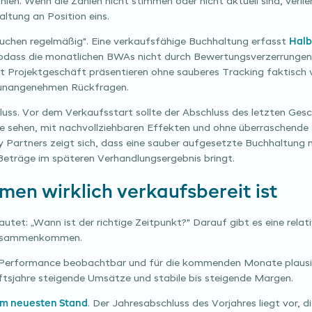
len. Wenn die Zahlen nicht stimmen oder nicht aktuell sind, verlie
ltung an Position eins.
 buchen regelmäßig". Eine verkaufsfähige Buchhaltung erfasst
Halb
odass die monatlichen BWAs nicht durch Bewertungsverzerrungen
t Projektgeschäft präsentieren ohne sauberes Tracking faktisch v
 unangenehmen Rückfragen.
uss. Vor dem Verkaufsstart sollte der Abschluss des letzten Gesch
hre sehen, mit nachvollziehbaren Effekten und ohne überraschende 
y Partners zeigt sich, dass eine sauber aufgesetzte Buchhaltung
 Beträge im späteren Verhandlungsergebnis bringt.
en wirklich verkaufsbereit ist
utet: „Wann ist der richtige Zeitpunkt?" Darauf gibt es eine relat
 zusammenkommen.
 Performance beobachtbar und für die kommenden Monate plausibe
ftsjahre steigende Umsätze und stabile bis steigende Margen.
em neuesten Stand
. Der Jahresabschluss des Vorjahres liegt vor, 