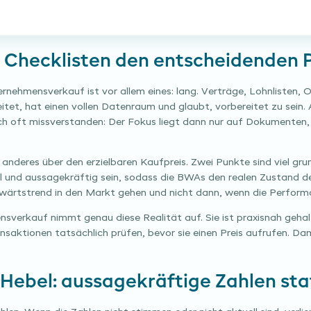
 Checklisten den entscheidenden 
ernehmensverkauf ist vor allem eines: lang. Verträge, Lohnlisten
itet, hat einen vollen Datenraum und glaubt, vorbereitet zu sein. 
 oft missverstanden: Der Fokus liegt dann nur auf Dokumenten, n
 anderes über den erzielbaren Kaufpreis. Zwei Punkte sind viel gr
l und aussagekräftig sein, sodass die BWAs den realen Zustand 
fwärtstrend in den Markt gehen und nicht dann, wenn die Perform
sverkauf nimmt genau diese Realität auf. Sie ist praxisnah gehalt
saktionen tatsächlich prüfen, bevor sie einen Preis aufrufen. Dami
Hebel: aussagekräftige Zahlen stat