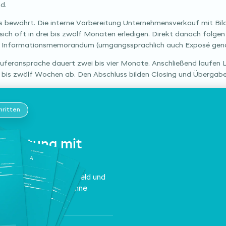
d.
s bewährt. Die interne Vorbereitung Unternehmensverkauf mit Bi
ch oft in drei bis zwölf Monaten erledigen. Direkt danach folgen
d Informationsmemorandum (umgangssprachlich auch Exposé gena
uferansprache dauert zwei bis vier Monate. Anschließend laufen L
r bis zwölf Wochen ab. Den Abschluss bilden Closing und Übergabe
hritten
wertung mit
rktwert.
rtragskraft, Marktumfeld und
h, unverbindlich und ohne