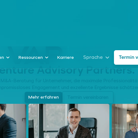
Sprache
Termin 
en
Ressourcen
Karriere
enture Advisory Partners.
 M&A-Beratung für Unternehmer, die maximale Professionalitä
promissloses Engagement und exzellente Ergebnisse schätze
Mehr erfahren
Termin vereinbaren