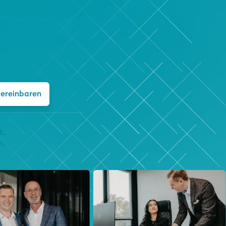
vereinbaren
t,
n.