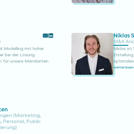
Niklas 
e
M&A Ana
al Modelling mit hoher
Niklas ist
er bei der Lösung
Erstellung
n für unsere Mandanten
optimalen
weiterlesen
ten
rungen (Marketing,
 Personal, Public
ierung)