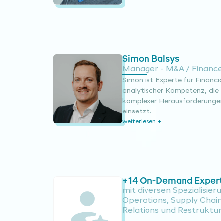
Simon Balsys
Manager - M&A / Financ
Simon ist Experte für Financi
analytischer Kompetenz, die 
komplexer Herausforderunge
einsetzt.
weiterlesen +
+14 On-Demand Exper
mit diversen Spezialisie
Operations, Supply Chain,
Relations und Restruktur