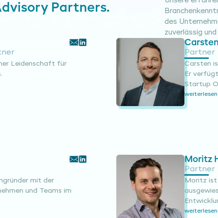
Unsere erfahre
dvisory Partners.
Branchenkenntn
des Unternehme
zuverlässig und 
Carsten
tner
Partner
ner Leidenschaft für
Carsten is
.
Er verfügt
Startup O
weiterlesen
Moritz 
Partner
engründer mit der
Moritz is
ernehmen und Teams im
ausgewiese
Entwicklu
weiterlesen