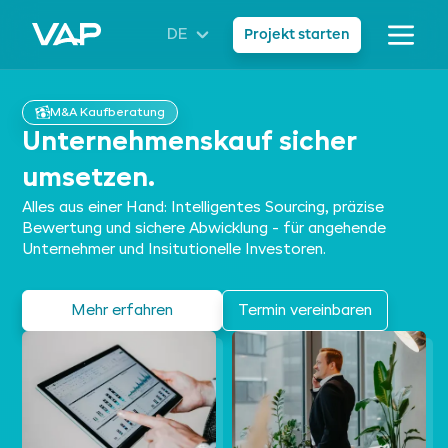
DE
Projekt starten
M&A Kaufberatung
Unternehmenskauf sicher
umsetzen.
Alles aus einer Hand: Intelligentes Sourcing, präzise
Bewertung und sichere Abwicklung - für angehende
Unternehmer und Insitutionelle Investoren.
Mehr erfahren
Termin vereinbaren